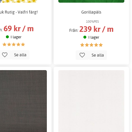
k Rutig - Valfri färg!
Gorillapäls
100%PES
69 kr / m
239 kr / m
n:
Från:
I lager
I lager
Se alla
Se alla