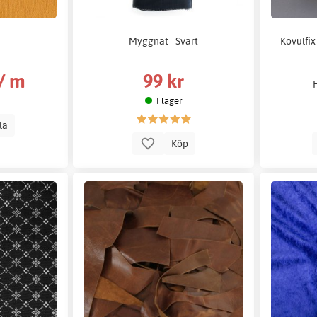
Myggnät - Svart
Kövulfix
 / m
99 kr
I lager
lla
Köp