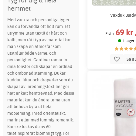
Tyg för dig & hela
hemmet
Vaxduk Bladv
Med vackra och personliga tyger
kan du förvandla ett helt rum. Ett
69 kr
utrymme utan textil är hårt och
Från:
kallt, men rätt typ av material kan
I lager
man skapa en atmosfär som
utstrålar både värme, och
Se a
personlighet. Gardiner ramar in
dina fönster och skapar en ordnad
och ombonad stämning. Dukar,
kuddar, filtar och draperier som du
skapar av inredningstextilier ger
helt enkelt hemtrevnad. Med dessa
material kan du ändra tema utan
att behöva byta ut hela
möblemang. Inred orientaliskt,
marint eller med lummig romantik.
Kanske lockas du av 60-
taletinspirerat blommigt tyg. För