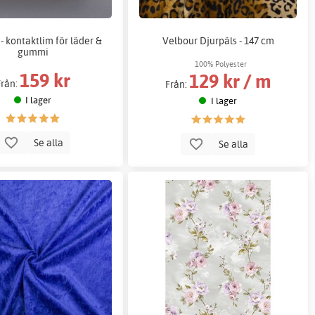
 - kontaktlim för läder &
Velbour Djurpäls - 147 cm
gummi
100% Polyester
159 kr
129 kr / m
Från:
Från:
I lager
I lager
Se alla
Se alla