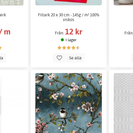
erk
Filtark 20 x 30 cm - 145g / m² 100%
viskos
 / m
12 kr
Från:
Från
I lager
lla
Se alla