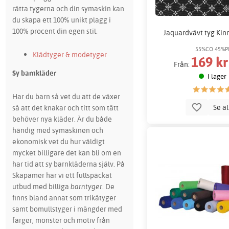
rätta tygerna och din symaskin kan
du skapa ett 100% unikt plagg i
100% procent din egen stil.
Jaquardvävt tyg Kin
55%CO 45%P
Klädtyger & modetyger
169 kr
Från:
Sy barnkläder
I lager
Har du barn så vet du att de växer
Se a
så att det knakar och titt som tätt
behöver nya kläder. Är du både
händig med symaskinen och
ekonomisk vet du hur väldigt
mycket billigare det kan bli om en
har tid att sy barnkläderna själv. På
Skapamer har vi ett fullspäckat
utbud med billiga
barntyger
. De
finns bland annat som trikåtyger
samt bomullstyger i mängder med
färger, mönster och motiv från