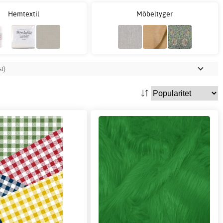
Hemtextil
Möbeltyger
t)