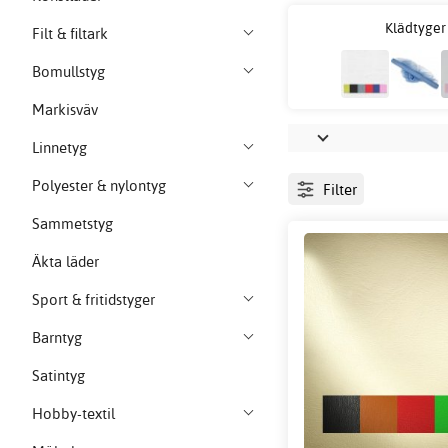
Klädtyger
Filt & filtark
Bomullstyg
Markisväv
Linnetyg
Polyester & nylontyg
Filter
Sammetstyg
Äkta läder
Sport & fritidstyger
Barntyg
Satintyg
Hobby-textil