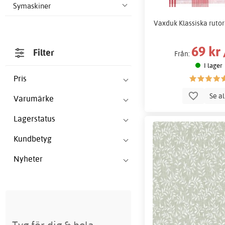
Symaskiner
Vaxduk Klassiska rutor 
69 kr
Filter
Från:
I lager
Pris
Se a
Varumärke
Lagerstatus
Kundbetyg
Nyheter