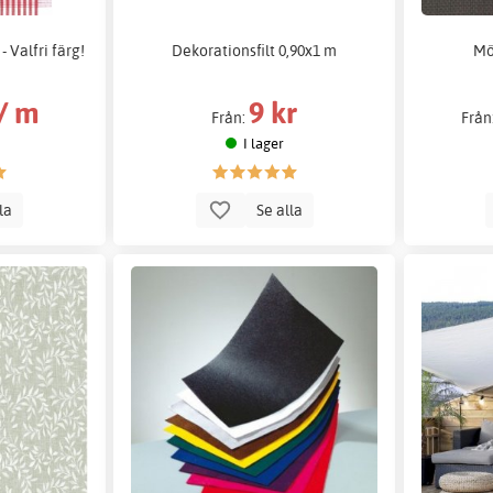
- Valfri färg!
Dekorationsfilt 0,90x1 m
Mö
 / m
9 kr
Från:
Från
I lager
lla
Se alla