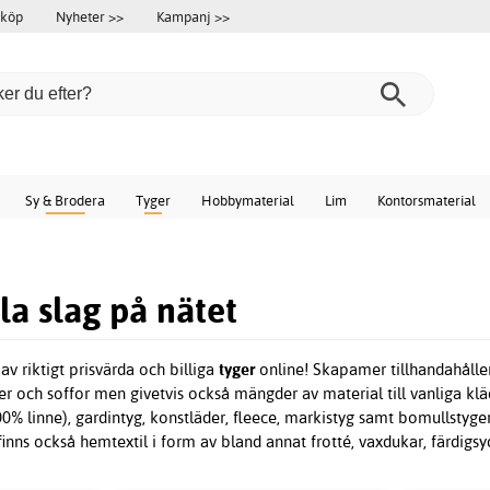
 köp
Nyheter >>
Kampanj >>
Sy & Brodera
Tyger
Hobbymaterial
Lim
Kontorsmaterial
la slag på nätet
v riktigt prisvärda och billiga
tyger
online! Skapamer tillhandahåller
jer och soffor men givetvis också mängder av material till vanliga kl
00% linne), gardintyg, konstläder, fleece, markistyg samt bomullstyge
finns också hemtextil
i form av bland annat frotté, vaxdukar, färdig