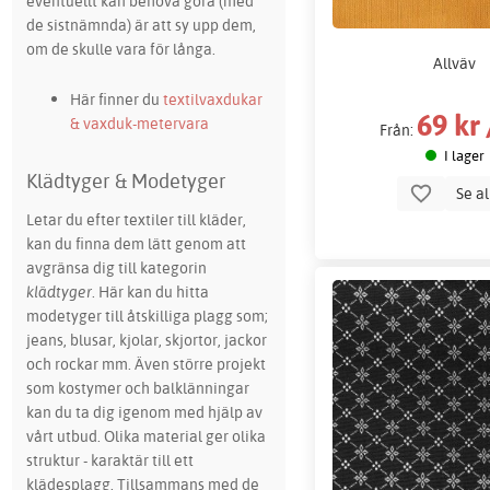
eventuellt kan behöva göra (med
de sistnämnda) är att sy upp dem,
om de skulle vara för långa.
Allväv
Här finner du
textilvaxdukar
69 kr
& vaxduk-metervara
Från:
I lager
Klädtyger & Modetyger
Se a
Letar du efter textiler till kläder,
kan du finna dem lätt genom att
avgränsa dig till kategorin
klädtyger
. Här kan du hitta
modetyger till åtskilliga plagg som;
jeans, blusar, kjolar, skjortor, jackor
och rockar mm. Även större projekt
som kostymer och balklänningar
kan du ta dig igenom med hjälp av
vårt utbud. Olika material ger olika
struktur - karaktär till ett
klädesplagg. Tillsammans med de