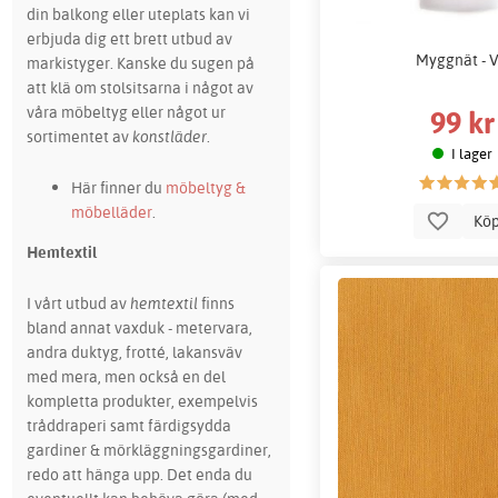
din balkong eller uteplats kan vi
erbjuda dig ett brett utbud av
Myggnät - V
markistyger. Kanske du sugen på
att klä om stolsitsarna i något av
våra möbeltyg eller något ur
99 kr
sortimentet av
konstläder
.
I lager
Här finner du
möbeltyg &
möbelläder
.
Kö
Hemtextil
I vårt utbud av
hemtextil
finns
bland annat vaxduk - metervara,
andra duktyg, frotté, lakansväv
med mera, men också en del
kompletta produkter, exempelvis
tråddraperi samt färdigsydda
gardiner & mörkläggningsgardiner,
redo att hänga upp. Det enda du