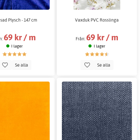
sad Plysch - 147 cm
Vaxduk PVC Rosslinga
69 kr / m
69 kr / m
n:
Från:
I lager
I lager
Se alla
Se alla