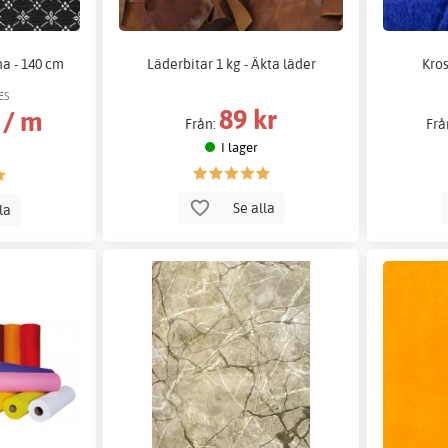
na - 140 cm
Läderbitar 1 kg - Äkta läder
Kros
ES
89 kr
 / m
Från:
Frå
I lager
Se alla
lla