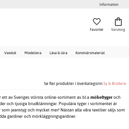
Information
Favoriter
Varukorg
Vaxduk
Modellera
Läsa & lära
Konstnärsmaterial
Se fler produkter i överkategorin
Sy & Brodera
 ett av Sveriges största online-sortiment av bl.a
möbeltyger
och
äder och tjusiga brudklänningar. Populära tyger i sortimentet är
r som jeanstyg och mycket mer! Nästan alla våra textilier säljs som
sydda gardiner och mörkläggningsgardiner.