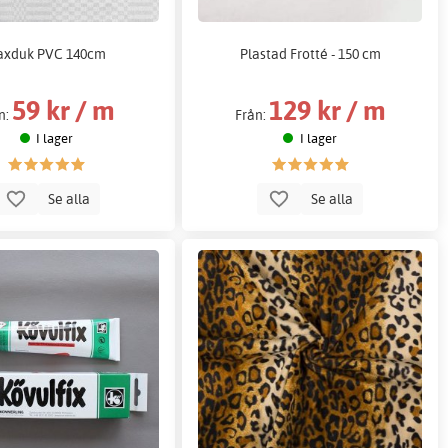
axduk PVC 140cm
Plastad Frotté - 150 cm
59 kr / m
129 kr / m
n:
Från:
I lager
I lager
Se alla
Se alla