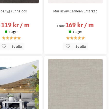
beltyg i linnelook
Markisväv Caribien Enfärgad
119 kr / m
169 kr / m
:
Från:
I lager
I lager
Se alla
Se alla