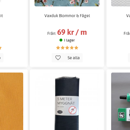
it
Vaxduk Blommor & Fågel
V
69 kr / m
Från:
Frå
I lager
p
Se alla