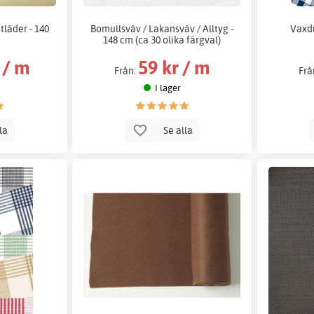
tläder - 140
Bomullsväv / Lakansväv / Alltyg -
Vaxdu
148 cm (ca 30 olika färgval)
 / m
59 kr / m
Från:
Frå
I lager
lla
Se alla