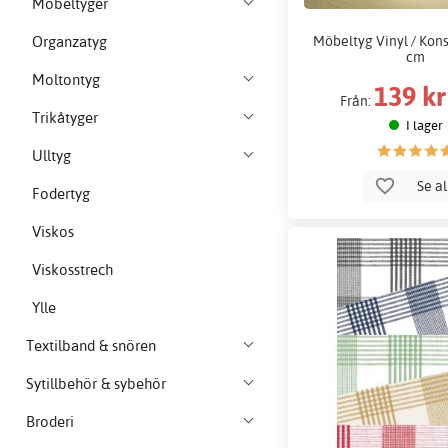
Möbeltyger
Möbeltyg Vinyl / Kons
Organzatyg
cm
Moltontyg
139 kr
Från:
Trikåtyger
I lager
Ulltyg
Se a
Fodertyg
Viskos
Viskosstrech
Ylle
Textilband & snören
Sytillbehör & sybehör
Broderi