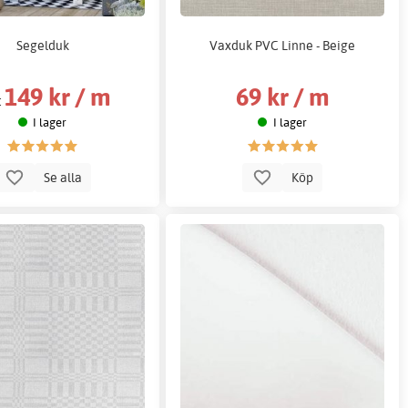
Segelduk
Vaxduk PVC Linne - Beige
149 kr / m
69 kr / m
:
I lager
I lager
Se alla
Köp