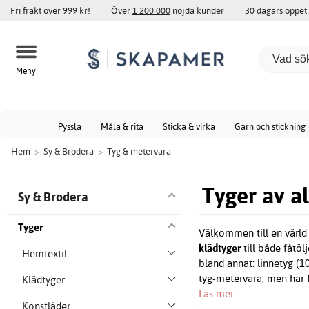
Fri frakt över 999 kr!
Över
1 200 000
nöjda kunder
30 dagars öppet
Meny
Pyssla
Måla & rita
Sticka & virka
Garn och stickning
Hem
>
Sy & Brodera
>
Tyg & metervara
Tyger av al
Sy & Brodera
Tyger
Välkommen till en värld a
klädtyger
till både fåtöl
Hemtextil
bland annat: linnetyg (1
tyg-metervara, men här 
Klädtyger
Läs mer
Konstläder