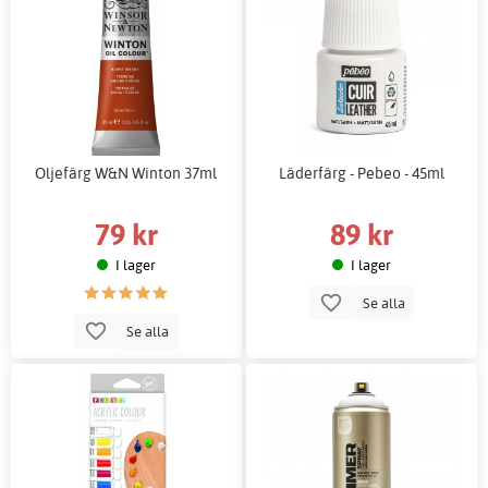
Oljefärg W&N Winton 37ml
Läderfärg - Pebeo - 45ml
79 kr
89 kr
I lager
I lager
Se alla
Se alla