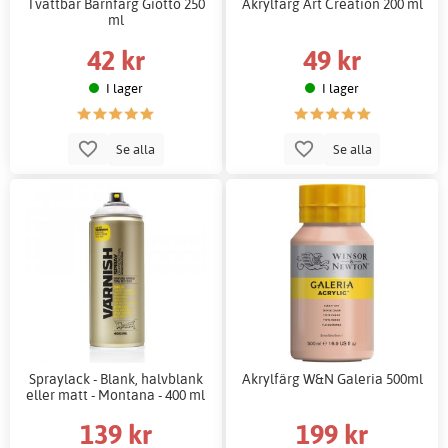
Tvättbar Barnfärg Giotto 250
Akrylfärg Art Creation 200 ml
ml
42 kr
49 kr
I lager
I lager
Se alla
Se alla
Spraylack - Blank, halvblank
Akrylfärg W&N Galeria 500ml
eller matt - Montana - 400 ml
139 kr
199 kr