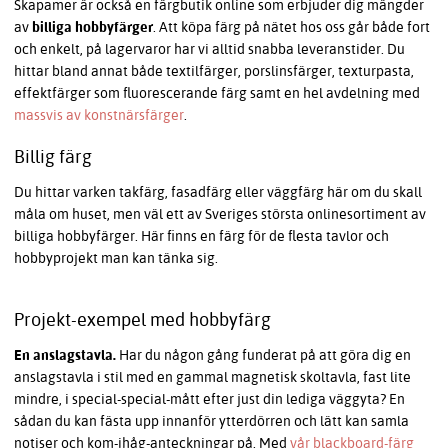
Skapamer är också en färgbutik online som erbjuder dig mängder
av
billiga hobbyfärger
. Att köpa färg på nätet hos oss går både fort
och enkelt, på lagervaror har vi alltid snabba leveranstider. Du
hittar bland annat både textilfärger, porslinsfärger, texturpasta,
effektfärger som fluorescerande färg samt en hel avdelning med
massvis av konstnärsfärger
.
Billig färg
Du hittar varken takfärg, fasadfärg eller väggfärg här om du skall
måla om huset, men väl ett av Sveriges största onlinesortiment av
billiga hobbyfärger. Här finns en färg för de flesta tavlor och
hobbyprojekt man kan tänka sig.
Projekt-exempel med hobbyfärg
En anslagstavla.
Har du någon gång funderat på att göra dig en
anslagstavla i stil med en gammal magnetisk skoltavla, fast lite
mindre, i special-special-mått efter just din lediga väggyta? En
sådan du kan fästa upp innanför ytterdörren och lätt kan samla
notiser och kom-ihåg-anteckningar på. Med
vår blackboard-färg