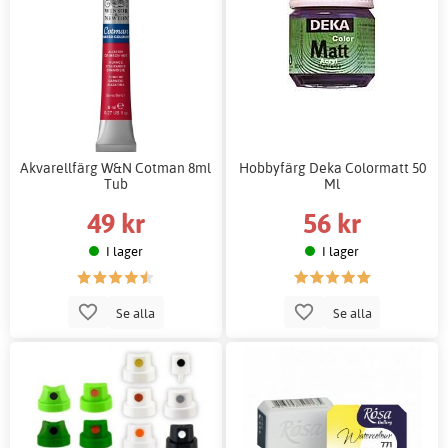
Akvarellfärg W&N Cotman 8ml
Hobbyfärg Deka Colormatt 50
Tub
Ml
49 kr
56 kr
I lager
I lager
Se alla
Se alla