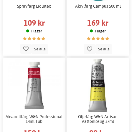
Sprayfärg Liquitex
Akrylfärg Campus 500 ml
109 kr
169 kr
I lager
I lager
Se alla
Se alla
Akvarellfärg W&N Professional
Oljefärg W&N Artisan
14ml Tub
Vattenlöslig 37ml