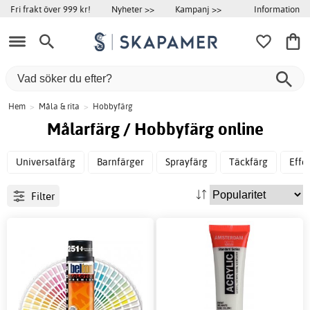
Information
Fri frakt över 999 kr!
Nyheter >>
Kampanj >>
Hem
>
Måla & rita
>
Hobbyfärg
Målarfärg / Hobbyfärg online
Universalfärg
Barnfärger
Sprayfärg
Täckfärg
Effe
Filter