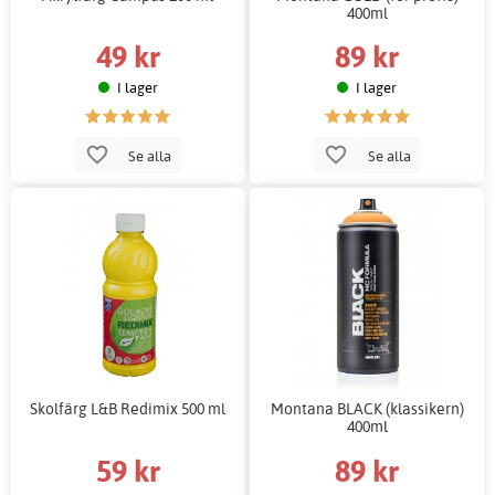
400ml
49 kr
89 kr
I lager
I lager
Se alla
Se alla
Skolfärg L&B Redimix 500 ml
Montana BLACK (klassikern)
400ml
59 kr
89 kr