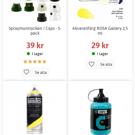
Spraymunstycken / Caps - 5-
Akvarellfärg ROSA Gallery 2,5
pack
ml
39 kr
29 kr
I lager
I lager
Se alla
Se alla