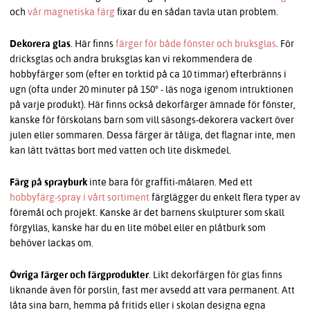
och
vår magnetiska färg
fixar du en sådan tavla utan problem.
Dekorera glas
. Här finns
färger för både fönster och bruksglas
. För
dricksglas och andra bruksglas kan vi rekommendera de
hobbyfärger som (efter en torktid på ca 10 timmar) efterbränns i
ugn (ofta under 20 minuter på 150° - läs noga igenom intruktionen
på varje produkt). Här finns också dekorfärger ämnade för fönster,
kanske för förskolans barn som vill säsongs-dekorera vackert över
julen eller sommaren. Dessa färger är tåliga, det flagnar inte, men
kan lätt tvättas bort med vatten och lite diskmedel.
Färg på sprayburk
inte bara för graffiti-målaren. Med ett
hobbyfärg-spray i vårt sortiment
färglägger du enkelt flera typer av
föremål och projekt. Kanske är det barnens skulpturer som skall
förgyllas, kanske har du en lite möbel eller en plåtburk som
behöver lackas om.
Övriga färger och färgprodukter
. Likt dekorfärgen för glas finns
liknande även för porslin, fast mer avsedd att vara permanent. Att
låta sina barn, hemma på fritids eller i skolan designa egna