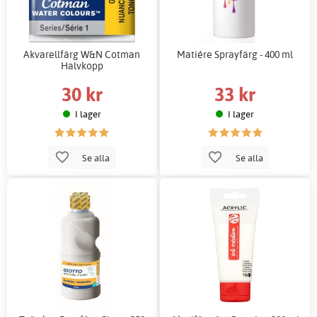
Akvarellfärg W&N Cotman
Matiére Sprayfärg - 400 ml
Halvkopp
30 kr
33 kr
I lager
I lager
Se alla
Se alla