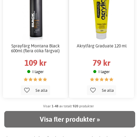
Sprayfärg Montana Black
Akrylfärg Graduate 120 ml
600ml (flera olika färgval)
109 kr
79 kr
I lager
I lager
Se alla
Se alla
Visar
1-48
av totalt
920
produkter
Visa fler produkter »