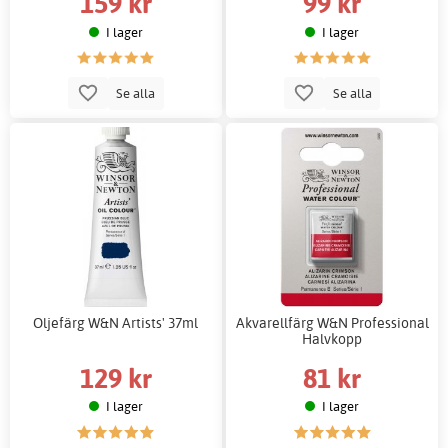
159 kr
99 kr
I lager
I lager
Se alla
Se alla
Oljefärg W&N Artists' 37ml
Akvarellfärg W&N Professional
Halvkopp
129 kr
81 kr
I lager
I lager