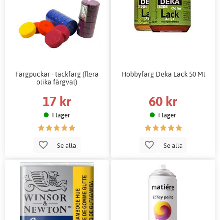
Färgpuckar - täckfärg (flera
Hobbyfärg Deka Lack 50 Ml
olika färgval)
17 kr
60 kr
I lager
I lager
Se alla
Se alla