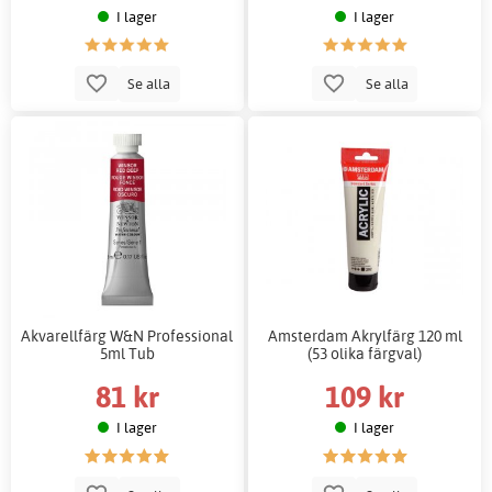
I lager
I lager
Se alla
Se alla
Akvarellfärg W&N Professional
Amsterdam Akrylfärg 120 ml
5ml Tub
(53 olika färgval)
81 kr
109 kr
I lager
I lager