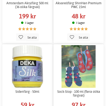
Amsterdam Akrylfärg 500 ml
Akvarellfärg ShinHan Premium
(36 olika färgval)
PWC 15ml
199 kr
48 kr
I lager
I lager
Se alla
Se alla
Sidenfärg - 50ml
Sock-Stop - 100 ml (flera olika
färgval)
59 kr
97 kr