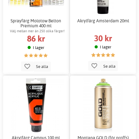
Sprayfärg Molotow Belton
Akrylfärg Amsterdam 20ml
Premium 400 ml
Välj mellan mer än 250 olika färger!
30 kr
86 kr
I lager
I lager
Se alla
Se alla
Akrylfärg Campus 100 ml
Montana GOLD (för proffs)