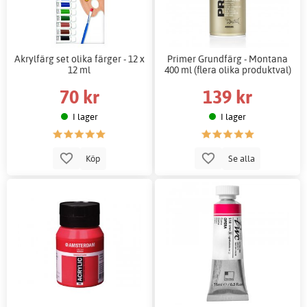
Akrylfärg set olika färger - 12 x
Primer Grundfärg - Montana
12 ml
400 ml (flera olika produktval)
70 kr
139 kr
I lager
I lager
Köp
Se alla