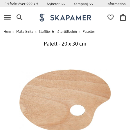
Information
Fri frakt över 999 kr!
Nyheter >>
Kampanj >>
Hem
>
Måla & rita
>
Stafflier & målartillbehör
>
Paletter
Palett - 20 x 30 cm