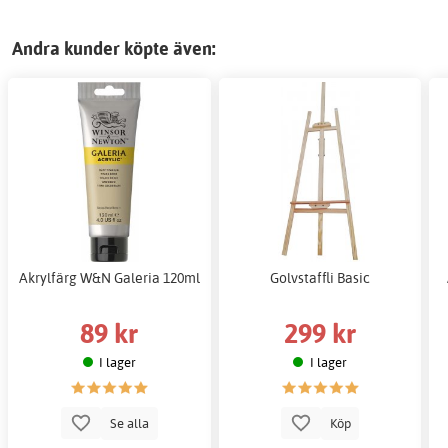
Andra kunder köpte även:
Akrylfärg W&N Galeria 120ml
Golvstaffli Basic
89 kr
299 kr
I lager
I lager
Se alla
Köp