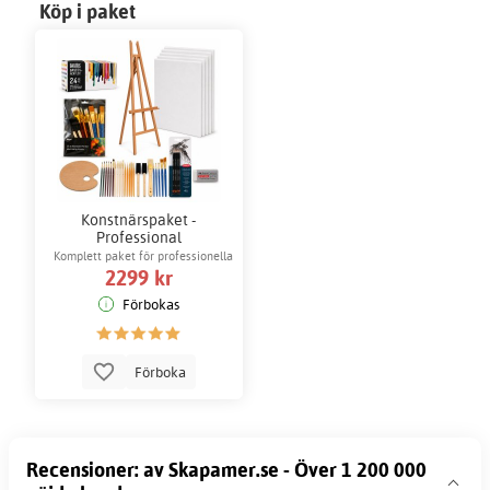
Köp i paket
Konstnärspaket -
Professional
Komplett paket för professionella
2299 kr
konstnärer
Förbokas
Förboka
Recensioner: av Skapamer.se - Över 1 200 000