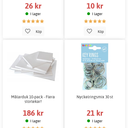
26 kr
10 kr
I lager
I lager
Köp
Köp
Målarduk 10-pack - Flera
Nyckelringsmix 30 st
storlekar!
186 kr
21 kr
I lager
I lager