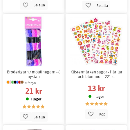
Se alla
Se alla
Broderigarn / moulinegarn - 6
Klistermärken sagor - fjärilar
nystan
och blommor - 221 st
8 färger
13 kr
21 kr
I lager
I lager
Köp
Se alla