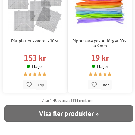
Pärlplattor kvadrat - 10 st
Piprensare pastellfärger 50 st
ø 6 mm
153 kr
19 kr
I lager
I lager
Köp
Köp
Visar
1-48
av totalt
1114
produkter
Visa fler produkter »