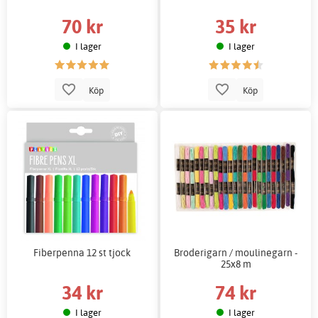
70 kr
35 kr
I lager
I lager
Köp
Köp
Fiberpenna 12 st tjock
Broderigarn / moulinegarn -
25x8 m
34 kr
74 kr
I lager
I lager