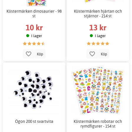
Klistermärken dinosaurier - 98
Klistermärken hjärtan och
st
stjärnor - 214 st
10 kr
13 kr
I lager
I lager
Köp
Köp
Ögon 200 st svartvita
Klistermärken robotar och
rymdfigurer - 154 st