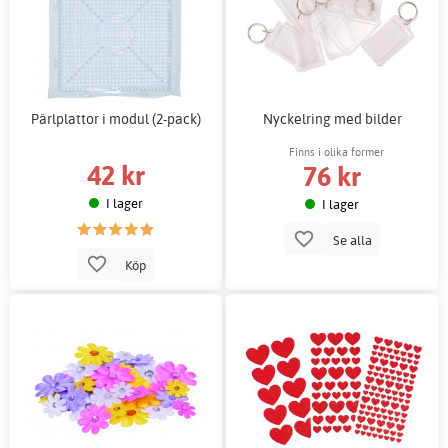
Pärlplattor i modul (2-pack)
Nyckelring med bilder
Finns i olika former
42 kr
76 kr
I lager
I lager
Se alla
Köp