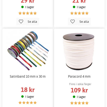
29 kr
21 kr
I lager
I lager
Se alla
Se alla
Satinband 10 mm x 30 m
Paracord 4 mm
Finns i olika färger
18 kr
109 kr
I lager
I lager