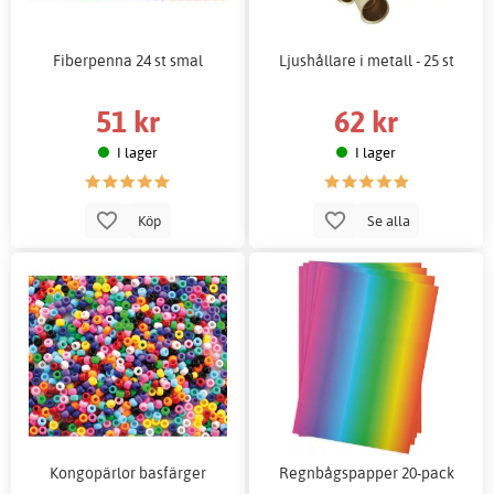
Fiberpenna 24 st smal
Ljushållare i metall - 25 st
51 kr
62 kr
I lager
I lager
Köp
Se alla
Kongopärlor basfärger
Regnbågspapper 20-pack