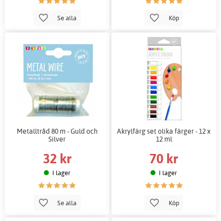
Se alla
Köp
Metalltråd 80 m - Guld och
Akrylfärg set olika färger - 12 x
Silver
12 ml
32 kr
70 kr
I lager
I lager
Se alla
Köp