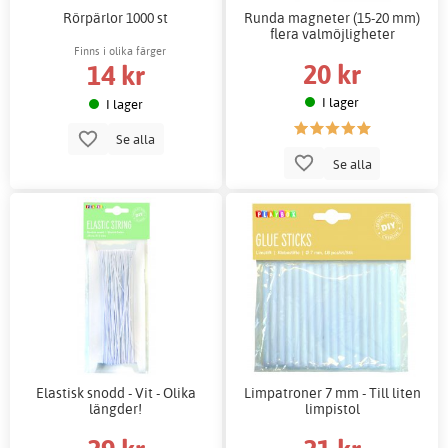
Rörpärlor 1000 st
Runda magneter (15-20 mm)
flera valmöjligheter
Finns i olika färger
20 kr
14 kr
I lager
I lager
Se alla
Se alla
Elastisk snodd - Vit - Olika
Limpatroner 7 mm - Till liten
längder!
limpistol