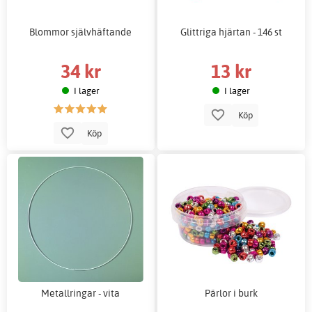
Blommor självhäftande
Glittriga hjärtan - 146 st
34 kr
13 kr
I lager
I lager
Köp
Köp
Metallringar - vita
Pärlor i burk