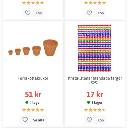
Köp
Köp
Terrakottakrukor
Kristallstenar blandade färger
- 525 st
51 kr
17 kr
I lager
I lager
Se alla
Köp