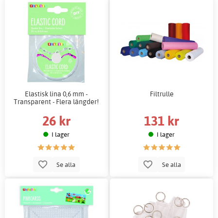
Elastisk lina 0,6 mm -
Filtrulle
Transparent - Flera längder!
26 kr
131 kr
I lager
I lager
Se alla
Se alla