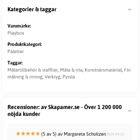
Kategorier & taggar
Varumärke:
Playbox
Produktkategori:
Paletter
Taggar:
Målartillbehör & stafflier
,
Måla & rita
,
Konstnärsmaterial
,
För
målning & ritning
,
Verktyg
,
Pyssla
Recensioner: av Skapamer.se - Över 1 200 000
nöjda kunder
(5 av 5) av Margareta Schultzen
2026-04-12