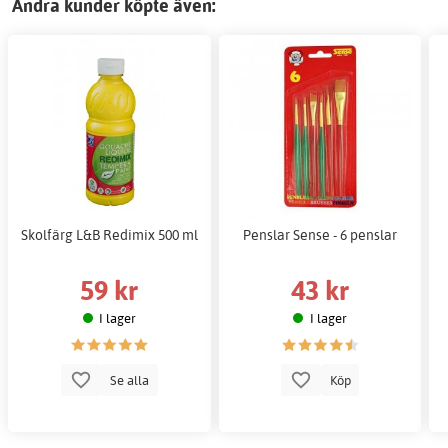
Andra kunder köpte även:
Skolfärg L&B Redimix 500 ml
Penslar Sense - 6 penslar
59 kr
43 kr
I lager
I lager
Se alla
Köp