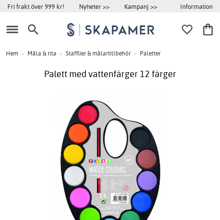
Information
Fri frakt över 999 kr!
Nyheter >>
Kampanj >>
Hem
>
Måla & rita
>
Stafflier & målartillbehör
>
Paletter
Palett med vattenfärger 12 färger